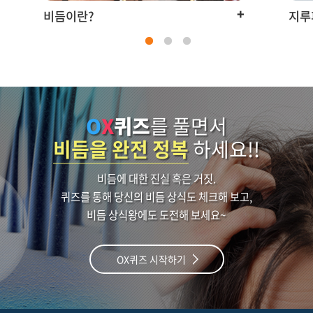
+
비듬이란?
지루
O
X
퀴즈
를 풀면서
비듬을 완전 정복
하세요!!
비듬에 대한 진실 혹은 거짓.
퀴즈를 통해 당신의 비듬 상식도 체크해 보고,
비듬 상식왕에도 도전해 보세요~
OX퀴즈 시작하기