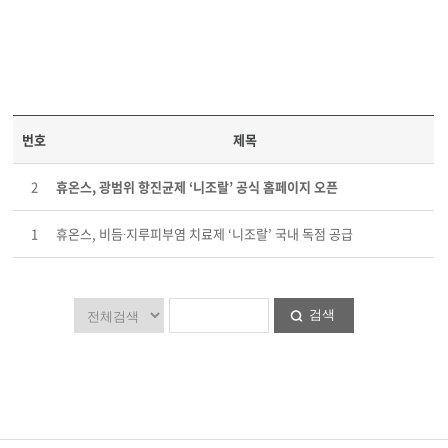
번호
제목
2
휴온스, 광범위 항진균제 ‘니조랄’ 공식 홈페이지 오픈
1
휴온스, 비듬∙지루피부염 치료제 ‘니조랄’ 국내 독점 공급
검색