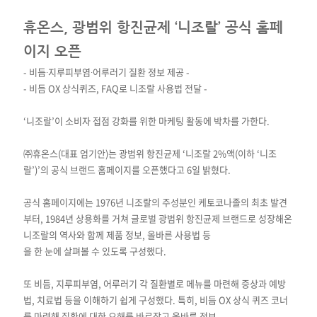
휴온스, 광범위 항진균제 ‘니조랄’ 공식 홈페
이지 오픈
- 비듬∙지루피부염∙어루러기 질환 정보 제공 -
- 비듬 OX 상식퀴즈, FAQ로 니조랄 사용법 전달 -
‘니조랄’이 소비자 접점 강화를 위한 마케팅 활동에 박차를 가한다.
㈜휴온스(대표 엄기안)는 광범위 항진균제 ‘니조랄 2%액(이하 ‘니조
랄’)’의 공식 브랜드 홈페이지를 오픈했다고 6일 밝혔다.
공식 홈페이지에는 1976년 니조랄의 주성분인 케토코나졸의 최초 발견
부터, 1984년 상용화를 거쳐 글로벌 광범위 항진균제 브랜드로 성장해온
니조랄의 역사와 함께 제품 정보, 올바른 사용법 등
을 한 눈에 살펴볼 수 있도록 구성했다.
또 비듬, 지루피부염, 어루러기 각 질환별로 메뉴를 마련해 증상과 예방
법, 치료법 등을 이해하기 쉽게 구성했다. 특히, 비듬 OX 상식 퀴즈 코너
를 마련해 질환에 대한 오해를 바로잡고 올바른 정보